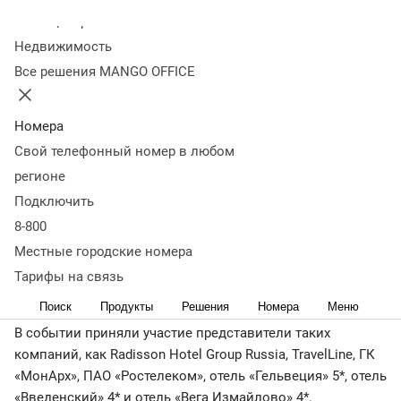
конференции Hospitality
Колл-центр
Недвижимость
Sales Forum 2026
Все решения MANGO OFFICE
26 февраля
7 497
Номера
Руководитель MANGO OFFICE в СЗФО рассказал о
Свой телефонный номер в любом
ключевых трендах индустрии отелей и гостеприимства.
регионе
Подключить
8-800
Конференция
Hospitality Sales Forum 2026
прошла с 12
Местные городские номера
по 14 февраля в Санкт-Петербурге. Она объединила
Тарифы на связь
ведущих игроков гостиничного, IT- и телеком-рынка.
Поиск
Продукты
Решения
Номера
Меню
В событии приняли участие представители таких
компаний, как Radisson Hotel Group Russia, TravelLine, ГК
«МонАрх», ПАО «Ростелеком», отель «Гельвеция» 5*, отель
«Введенский» 4* и отель «Вега Измайлово» 4*.