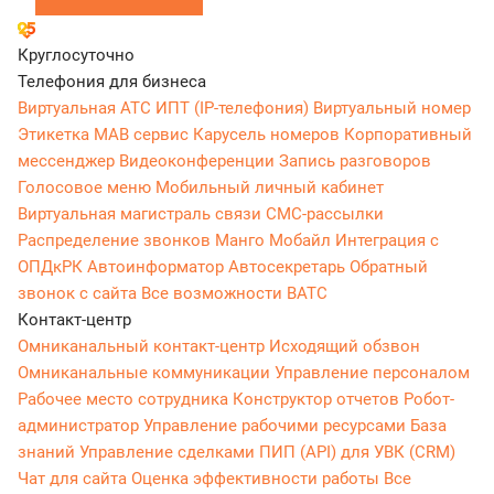
Круглосуточно
Телефония для бизнеса
Виртуальная АТС
ИПТ (IP-телефония)
Виртуальный номер
Этикетка
МАВ сервис
Карусель номеров
Корпоративный
мессенджер
Видеоконференции
Запись разговоров
Голосовое меню
Мобильный личный кабинет
Виртуальная магистраль связи
СМС-рассылки
Распределение звонков
Манго Мобайл
Интеграция с
ОПДкРК
Автоинформатор
Автосекретарь
Обратный
звонок с сайта
Все возможности ВАТС
Контакт-центр
Омниканальный контакт-центр
Исходящий обзвон
Омниканальные коммуникации
Управление персоналом
Рабочее место сотрудника
Конструктор отчетов
Робот-
администратор
Управление рабочими ресурсами
База
знаний
Управление сделками
ПИП (API) для УВК (CRM)
Чат для сайта
Оценка эффективности работы
Все