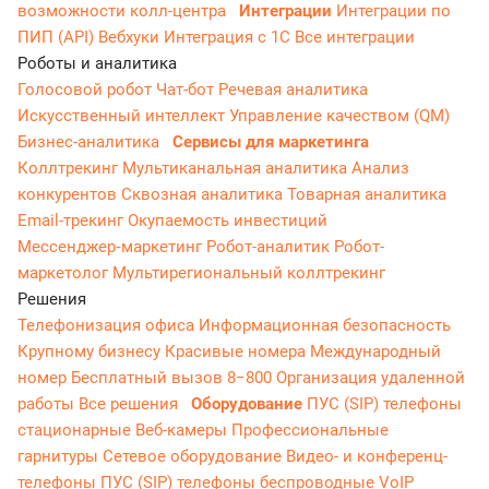
возможности колл-центра
Интеграции
Интеграции по
ПИП (API)
Вебхуки
Интеграция с 1С
Все интеграции
Роботы и аналитика
Голосовой робот
Чат-бот
Речевая аналитика
Искусственный интеллект
Управление качеством (QM)
Бизнес-аналитика
Сервисы для маркетинга
Коллтрекинг
Мультиканальная аналитика
Анализ
конкурентов
Сквозная аналитика
Товарная аналитика
Email-трекинг
Окупаемость инвестиций
Мессенджер‑маркетинг
Робот-аналитик
Робот-
маркетолог
Мультирегиональный коллтрекинг
Решения
Телефонизация офиса
Информационная безопасность
Крупному бизнесу
Красивые номера
Международный
номер
Бесплатный вызов 8−800
Организация удаленной
работы
Все решения
Оборудование
ПУС (SIP) телефоны
стационарные
Веб-камеры
Профессиональные
гарнитуры
Сетевое оборудование
Видео- и конференц-
телефоны
ПУС (SIP) телефоны беспроводные
VoIP